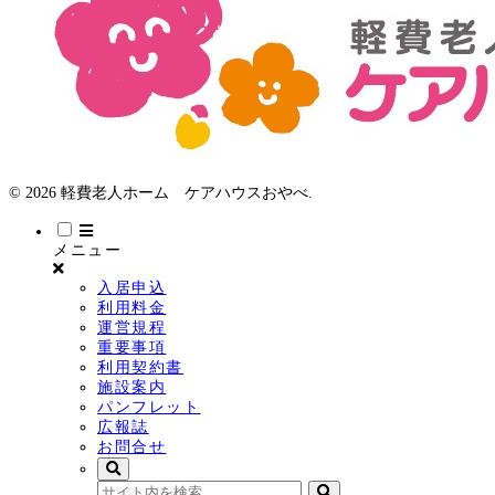
© 2026 軽費老人ホーム ケアハウスおやべ.
メニュー
入居申込
利用料金
運営規程
重要事項
利用契約書
施設案内
パンフレット
広報誌
お問合せ